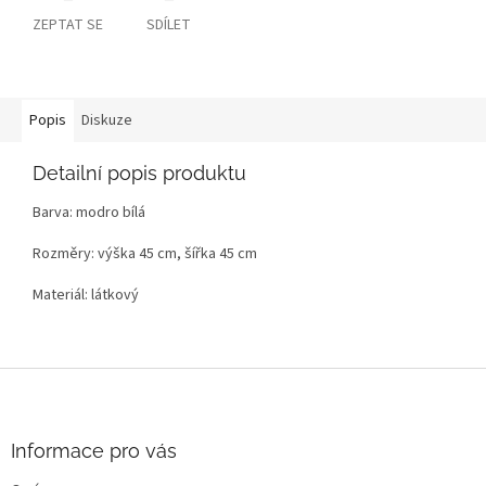
ZEPTAT SE
SDÍLET
Popis
Diskuze
Detailní popis produktu
Barva: modro bílá
Rozměry: výška 45 cm, šířka 45 cm
Materiál: látkový
Z
á
p
a
Informace pro vás
t