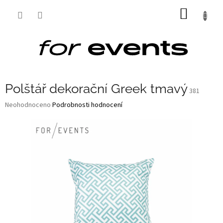
Přejít
NÁKUP
na
obsah
KOŠÍK
Polštář dekorační Greek tmavý
381
Průměrné
Neohodnoceno
Podrobnosti hodnocení
hodnocení
produktu
je
0,0
z
5
hvězdiček.