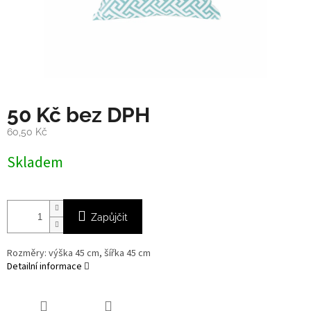
50 Kč bez DPH
60,50 Kč
Měrná
Skladem
cena:
Zapůjčit
Rozměry: výška 45 cm, šířka 45 cm
Detailní informace