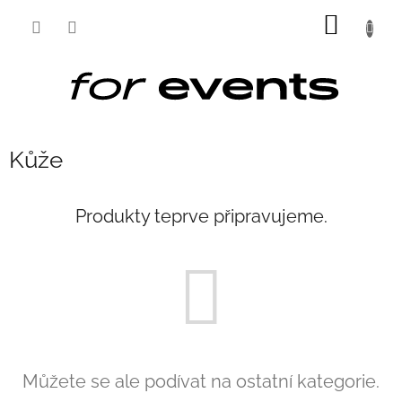
Přejít
NÁKUP
na
obsah
KOŠÍK
Kůže
Produkty teprve připravujeme.
Můžete se ale podívat na ostatní kategorie.