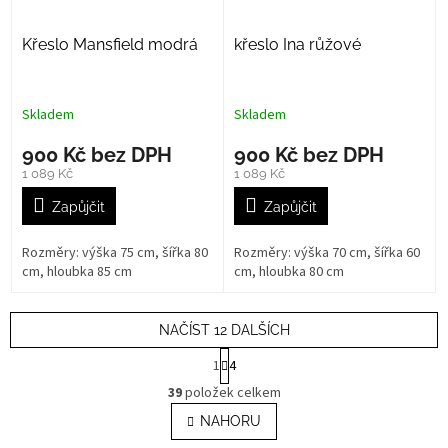
Křeslo Mansfield modrá
křeslo Ina růžové
Skladem
Skladem
900 Kč bez DPH
900 Kč bez DPH
1 089 Kč
1 089 Kč
Zapůjčit
Zapůjčit
Rozměry: výška 75 cm, šířka 80
Rozměry: výška 70 cm, šířka 60
cm, hloubka 85 cm
cm, hloubka 80 cm
NAČÍST 12 DALŠÍCH
S
1
4
t
O
r
39
položek celkem
v
á
l
NAHORU
n
á
k