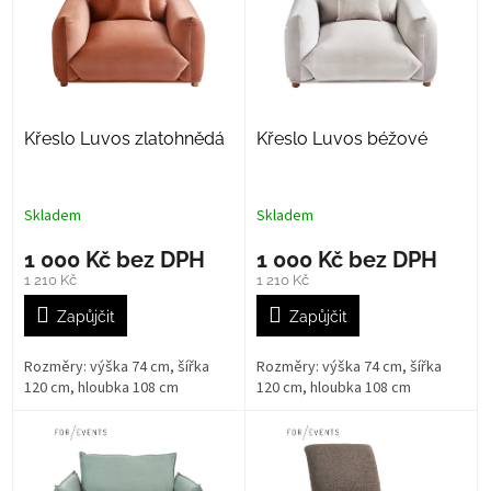
k
i
t
s
ů
p
r
o
Křeslo Luvos zlatohnědá
Křeslo Luvos béžové
d
u
k
t
Skladem
Skladem
ů
1 000 Kč bez DPH
1 000 Kč bez DPH
1 210 Kč
1 210 Kč
Zapůjčit
Zapůjčit
Rozměry: výška 74 cm, šířka
Rozměry: výška 74 cm, šířka
120 cm, hloubka 108 cm
120 cm, hloubka 108 cm