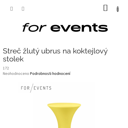
Přejít
NÁKUP
na
obsah
KOŠÍK
Streč žlutý ubrus na koktejlový
stolek
172
Průměrné
Neohodnoceno
Podrobnosti hodnocení
hodnocení
produktu
je
0,0
z
5
hvězdiček.