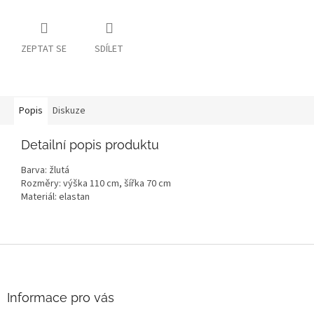
ZEPTAT SE
SDÍLET
Popis
Diskuze
Detailní popis produktu
Barva: žlutá
Rozměry: výška 110 cm, šířka 70 cm
Materiál: elastan
Z
á
p
a
Informace pro vás
t