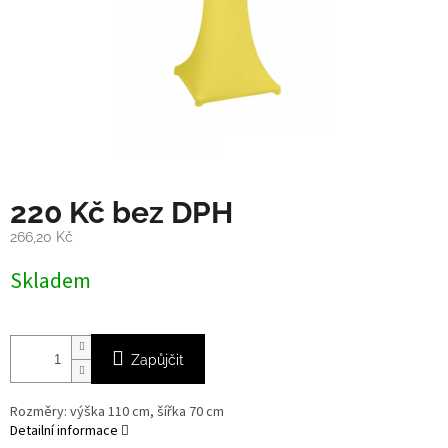
220 Kč bez DPH
266,20 Kč
Měrná
Skladem
cena:
Zapůjčit
Rozměry: výška 110 cm, šířka 70 cm
Detailní informace