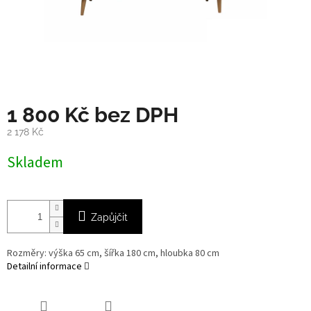
1 800 Kč bez DPH
2 178 Kč
Měrná
Skladem
cena:
Zapůjčit
Rozměry: výška 65 cm, šířka 180 cm, hloubka 80 cm
Detailní informace