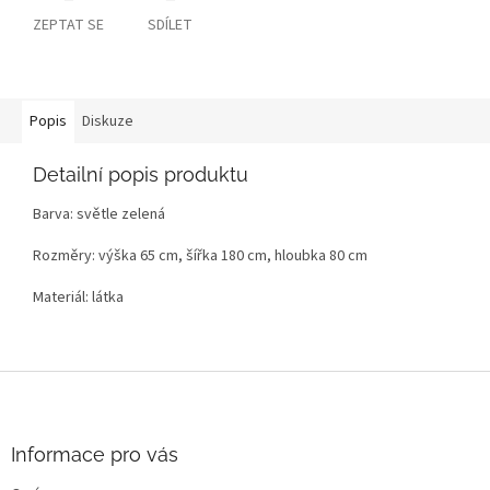
ZEPTAT SE
SDÍLET
Popis
Diskuze
Detailní popis produktu
Barva: světle zelená
Rozměry: výška 65 cm, šířka 180 cm, hloubka 80 cm
Materiál: látka
Z
á
p
a
Informace pro vás
t