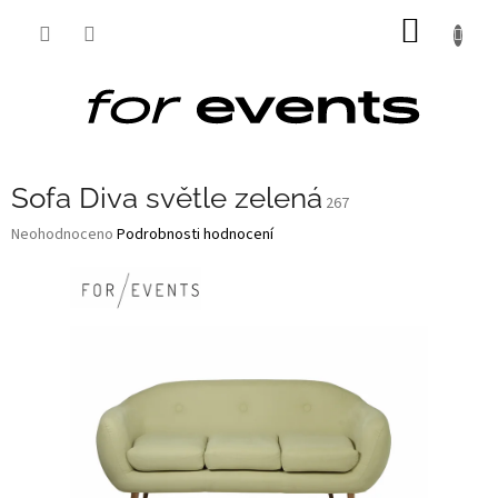
Přejít
NÁKUP
na
obsah
KOŠÍK
Sofa Diva světle zelená
267
Průměrné
Neohodnoceno
Podrobnosti hodnocení
hodnocení
produktu
je
0,0
z
5
hvězdiček.