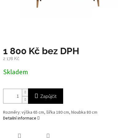
1 800 Kč bez DPH
2 178 Kč
Měrná
Skladem
cena:
Zapůjčit
Rozměry: výška 65 cm, šířka 180 cm, hloubka 80 cm
Detailní informace