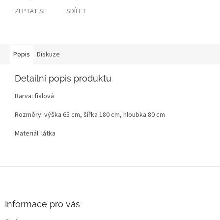
ZEPTAT SE
SDÍLET
Popis
Diskuze
Detailní popis produktu
Barva: fialová
Rozměry: výška 65 cm, šířka 180 cm, hloubka 80 cm
Materiál: látka
Z
á
p
a
Informace pro vás
t