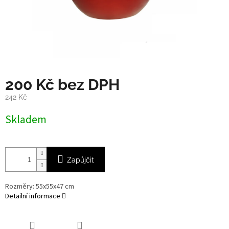
200 Kč bez DPH
242 Kč
Měrná
Skladem
cena:
Zapůjčit
Rozměry: 55x55x47 cm
Detailní informace