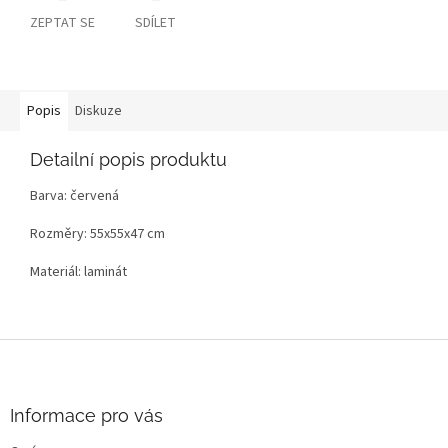
ZEPTAT SE
SDÍLET
Popis
Diskuze
Detailní popis produktu
Barva: červená
Rozměry: 55x55x47 cm
Materiál: laminát
Z
á
p
a
Informace pro vás
t