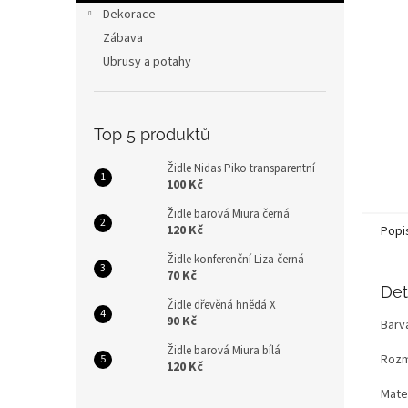
n
Dekorace
e
Zábava
l
Ubrusy a potahy
Top 5 produktů
Židle Nidas Piko transparentní
100 Kč
Židle barová Miura černá
120 Kč
Popi
Židle konferenční Liza černá
70 Kč
Det
Židle dřevěná hnědá X
90 Kč
Barva
Židle barová Miura bílá
Rozm
120 Kč
Mater