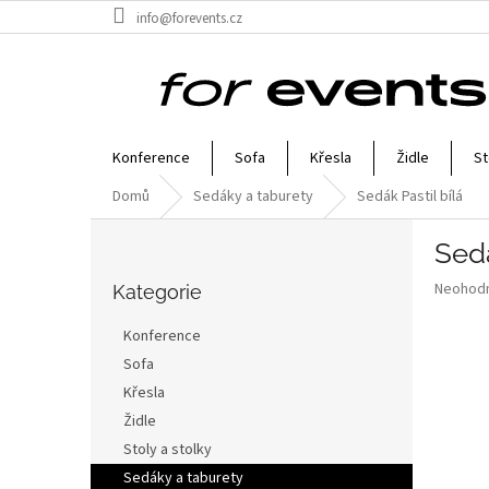
Přejít
info@forevents.cz
na
obsah
Konference
Sofa
Křesla
Židle
St
Domů
Sedáky a taburety
Sedák Pastil bílá
P
Sedá
o
Přeskočit
s
Průměr
Neohod
kategorie
Kategorie
t
hodnoce
r
produkt
Konference
a
je
Sofa
0,0
n
z
Křesla
n
5
í
Židle
hvězdič
p
Stoly a stolky
a
Sedáky a taburety