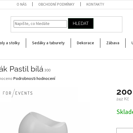
O NÁS
OBCHODNÍ PODMÍNKY
KONTAKTY
HLEDAT
oly a stolky
Sedáky a taburety
Dekorace
Zábava
k Pastil bílá
300
né
noceno
Podrobnosti hodnocení
ní
200
u
242 Kč
Měrná
Skla
cena:
ek.