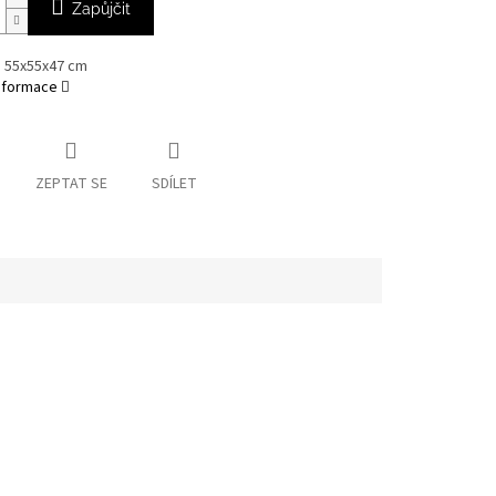
Zapůjčit
 55x55x47 cm
informace
ZEPTAT SE
SDÍLET