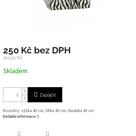
250 Kč bez DPH
302,50 Kč
Měrná
Skladem
cena:
Zapůjčit
Rozměry: výška 45 cm, šířka 45 cm, hloubka 45 cm
Detailní informace