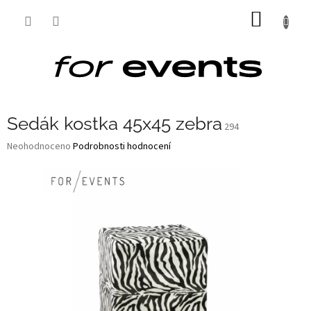
Přejít
NÁKUP
na
obsah
KOŠÍK
Sedák kostka 45x45 zebra
294
Průměrné
Neohodnoceno
Podrobnosti hodnocení
hodnocení
produktu
je
0,0
z
5
hvězdiček.