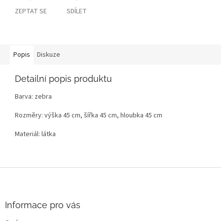
ZEPTAT SE
SDÍLET
Popis
Diskuze
Detailní popis produktu
Barva: zebra
Rozměry: výška 45 cm, šířka 45 cm, hloubka 45 cm
Materiál: látka
Z
á
p
a
Informace pro vás
t