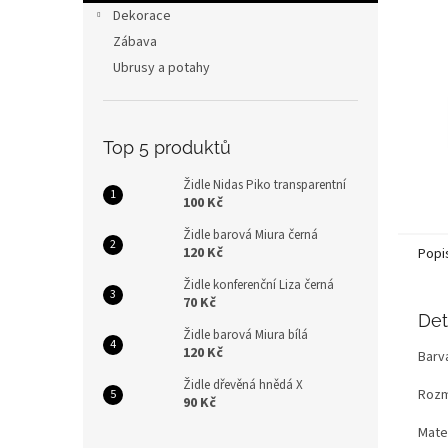
n
Dekorace
e
Zábava
l
Ubrusy a potahy
Top 5 produktů
Židle Nidas Piko transparentní
100 Kč
Židle barová Miura černá
120 Kč
Popi
Židle konferenční Liza černá
70 Kč
Det
Židle barová Miura bílá
120 Kč
Barv
Židle dřevěná hnědá X
Rozm
90 Kč
Mater