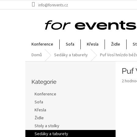
Přejít
info@forevents.cz
na
obsah
Konference
Sofa
Křesla
Židle
St
Domů
Sedáky a taburety
Puf Vosí hnízdo béž
P
Puf
o
Přeskočit
s
Průměr
2 hodno
kategorie
Kategorie
t
hodnoce
r
produkt
Konference
a
je
Sofa
3,5
n
z
Křesla
n
5
í
Židle
hvězdič
p
Stoly a stolky
a
Sedáky a taburety