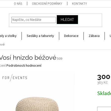
O NÁS
OBCHODNÍ PODMÍNKY
KONTAKTY
HLEDAT
oly a stolky
Sedáky a taburety
Dekorace
Zábava
ové
 Vosí hnízdo béžové
509
né
cení
Podrobnosti hodnocení
ní
300
u
363 Kč
Měrná
Skla
cena:
ek.