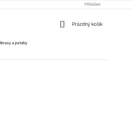
Přihlášení
NÁKUPNÍ
Prázdný košík
KOŠÍK
Ubrusy a potahy