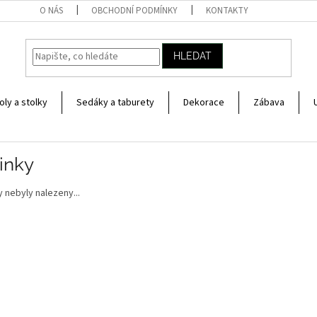
O NÁS
OBCHODNÍ PODMÍNKY
KONTAKTY
HLEDAT
oly a stolky
Sedáky a taburety
Dekorace
Zábava
inky
 nebyly nalezeny...