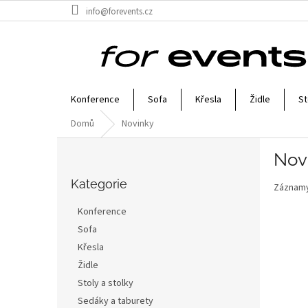
Přejít
info@forevents.cz
na
obsah
Konference
Sofa
Křesla
Židle
St
Domů
Novinky
P
Nov
o
Přeskočit
s
kategorie
Kategorie
Záznamy
t
r
Konference
a
Sofa
n
Křesla
n
í
Židle
p
Stoly a stolky
a
Sedáky a taburety