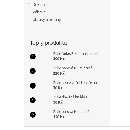
n
Dekorace
e
Zábava
l
Ubrusy a potahy
Top 5 produktů
Židle Nidas Piko transparentní
100 Kč
Židle barová Miura černá
120 Kč
Židle konferenční Liza černá
70 Kč
Židle dřevěná hnědá X
90 Kč
Židle barová Miura bílá
120 Kč
Z