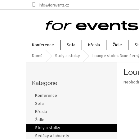
Přejít
info@forevents.cz
na
obsah
Konference
Sofa
Křesla
Židle
St
Domů
Stoly a stolky
Lounge stolek Dixie čern
P
Loun
o
Přeskočit
s
Průměr
Neohod
kategorie
Kategorie
t
hodnoce
r
produkt
Konference
a
je
Sofa
0,0
n
z
Křesla
n
5
í
Židle
hvězdič
p
Stoly a stolky
a
Sedáky a taburety