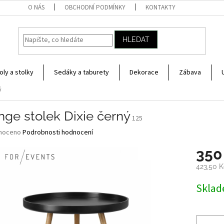
O NÁS
OBCHODNÍ PODMÍNKY
KONTAKTY
HLEDAT
oly a stolky
Sedáky a taburety
Dekorace
Zábava
ý
ge stolek Dixie černý
125
né
noceno
Podrobnosti hodnocení
ní
350
u
423,50 K
Měrná
Skla
cena:
ek.