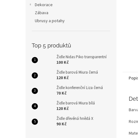
n
Dekorace
e
Zábava
l
Ubrusy a potahy
Top 5 produktů
Židle Nidas Piko transparentní
100 Kč
Židle barová Miura černá
120 Kč
Popi
Židle konferenční Liza černá
70 Kč
Det
Židle barová Miura bílá
120 Kč
Barv
Židle dřevěná hnědá X
Rozm
90 Kč
Mater