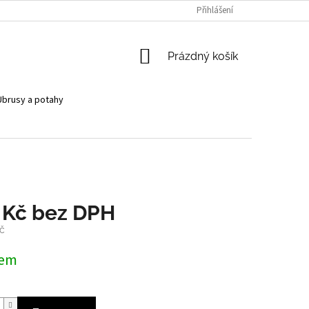
Přihlášení
NÁKUPNÍ
Prázdný košík
KOŠÍK
Ubrusy a potahy
 Kč bez DPH
č
dem