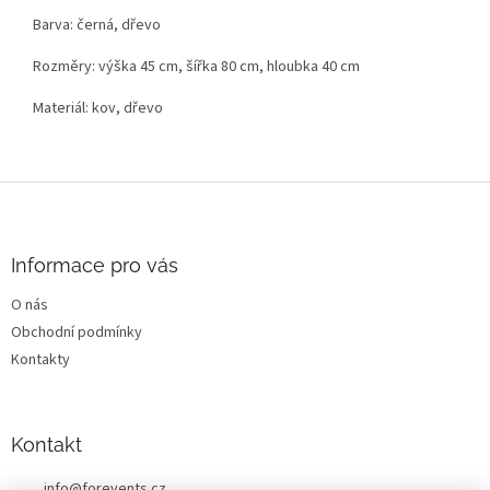
Barva: černá, dřevo
Rozměry: výška 45 cm, šířka 80 cm, hloubka 40 cm
Materiál: kov, dřevo
Z
á
p
a
Informace pro vás
t
O nás
í
Obchodní podmínky
Kontakty
Kontakt
info
@
forevents.cz