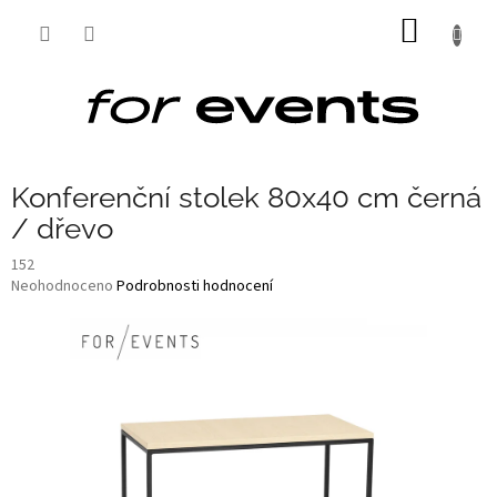
Přejít
NÁKUP
na
obsah
KOŠÍK
Konferenční stolek 80x40 cm černá
/ dřevo
152
Průměrné
Neohodnoceno
Podrobnosti hodnocení
hodnocení
produktu
je
0,0
z
5
hvězdiček.