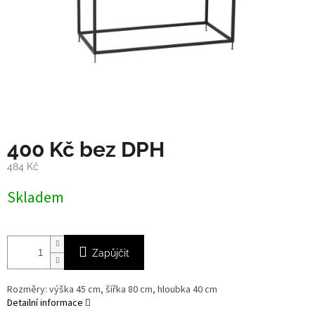
400 Kč bez DPH
484 Kč
Měrná
Skladem
cena:
Zapůjčit
Rozměry: výška 45 cm, šířka 80 cm, hloubka 40 cm
Detailní informace