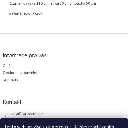
Rozměry: výška 110 cm, šířka 50 cm, hloubka 50 cm
Materiál: kov, dřevo
Z
á
p
a
Informace pro vás
t
O nás
í
Obchodní podmínky
Kontakty
Kontakt
info
@
forevents.cz
776 230 999
Tento web používá soubory cookie. Dalším procházením