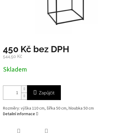
450 Kč bez DPH
544,50 Kč
Měrná
Skladem
cena:
Zapůjčit
Rozměry: výška 110 cm, šířka 50 cm, hloubka 50 cm
Detailní informace