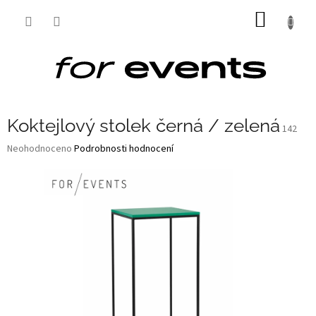
Přejít
NÁKUP
na
obsah
KOŠÍK
Koktejlový stolek černá / zelená
142
Průměrné
Neohodnoceno
Podrobnosti hodnocení
hodnocení
produktu
je
0,0
z
5
hvězdiček.