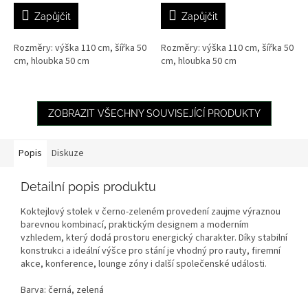
Zapůjčit
Zapůjčit
Rozměry: výška 110 cm, šířka 50
Rozměry: výška 110 cm, šířka 50
cm, hloubka 50 cm
cm, hloubka 50 cm
ZOBRAZIT VŠECHNY SOUVISEJÍCÍ PRODUKTY
Popis
Diskuze
Detailní popis produktu
Koktejlový stolek v černo-zeleném provedení zaujme výraznou
barevnou kombinací, praktickým designem a moderním
vzhledem, který dodá prostoru energický charakter. Díky stabilní
konstrukci a ideální výšce pro stání je vhodný pro rauty, firemní
akce, konference, lounge zóny i další společenské události.
Barva: černá, zelená