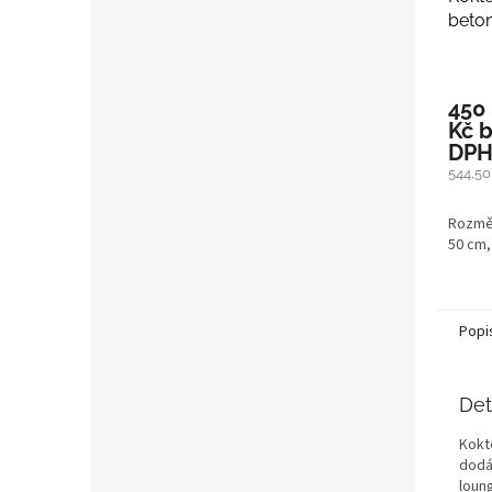
beto
450
Kč 
DP
544,50
Rozměr
50 cm,
Popi
Det
Kokt
dodá 
loung