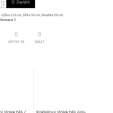
Zapůjčit
výška 110 cm, šířka 50 cm, hloubka 50 cm
informace
ZEPTAT SE
SDÍLET
ý stolek bílá /
Koktejlový stolek bílá /
Další