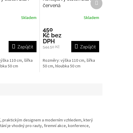
produkt
červená
Skladem
Skladem
450
Kč bez
DPH
Zapůjčit
544,50 Kč
Zapůjčit
ýška 110 cm, šířka
Rozměry: výška 110 cm, šířka
ubka 50 cm
50 cm, hloubka 50 cm
cí, praktickým designem a moderním vzhledem, který
stání je vhodný pro rauty, firemní akce, konference,