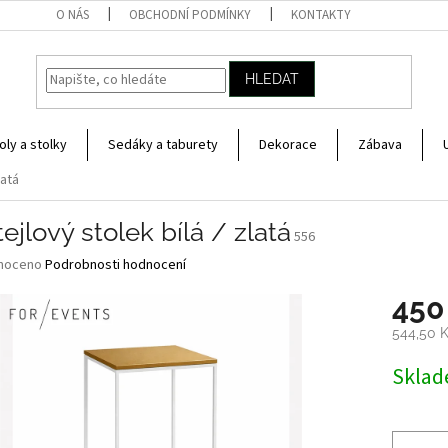
O NÁS
OBCHODNÍ PODMÍNKY
KONTAKTY
HLEDAT
oly a stolky
Sedáky a taburety
Dekorace
Zábava
latá
ejlový stolek bílá / zlatá
556
né
noceno
Podrobnosti hodnocení
ní
450
u
544,50 
Měrná
Skla
cena:
ek.