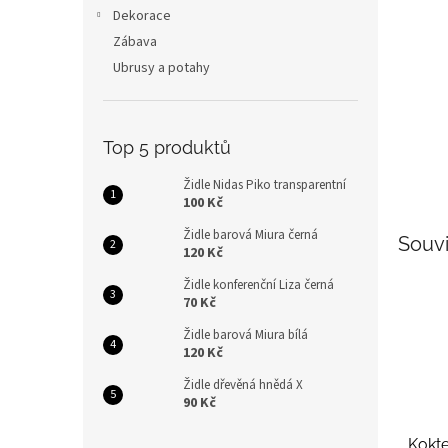
n
Dekorace
e
Zábava
l
Ubrusy a potahy
Top 5 produktů
Židle Nidas Piko transparentní
100 Kč
Židle barová Miura černá
Souvi
120 Kč
Židle konferenční Liza černá
70 Kč
Židle barová Miura bílá
120 Kč
Židle dřevěná hnědá X
90 Kč
Kokte