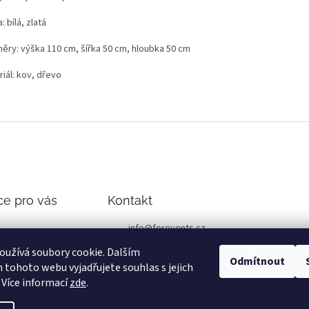
: bílá, zlatá
ěry: výška 110 cm, šířka 50 cm, hloubka 50 cm
iál: kov, dřevo
ce pro vás
Kontakt
info
@
forevents.cz
podmínky
776 230 999
užívá soubory cookie. Dalším
Odmítnout
tohoto webu vyjadřujete souhlas s jejich
 Více informací
zde
.