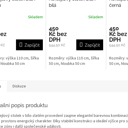
n
bílá
černá
Skladem
Skladem
450
450
bez
Kč bez
Kč bez
H
DPH
DPH
 Kč
Zapůjčit
544,50 Kč
Zapůjčit
544,50 Kč
y: výška 110 cm, šířka
Rozměry: výška 110 cm, šířka
Rozměry: v
 hloubka 50 cm
50 cm, hloubka 50 cm
50 cm, hlo
s
Diskuze
ailní popis produktu
ejlový stolek v bílo-zlatém provedení zaujme elegantní barevnou kombina
prostoru energický charakter. Díky stabilní konstrukci a ideální výšce pro 
e zóny i další společenské události.