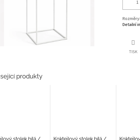
Rozměry: 
Detailní 
TISK
sející produkty
jlový stolek bílá /
Koktejlový stolek bílá /
Koktejlov