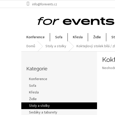
Přejít
info@forevents.cz
na
obsah
Konference
Sofa
Křesla
Židle
St
Domů
Stoly a stolky
Koktejlový stolek bílá / z
P
Kokt
o
Přeskočit
s
Průměr
Neohod
kategorie
Kategorie
t
hodnoce
r
produkt
Konference
a
je
Sofa
0,0
n
z
Křesla
n
5
í
Židle
hvězdič
p
Stoly a stolky
a
Sedáky a taburety