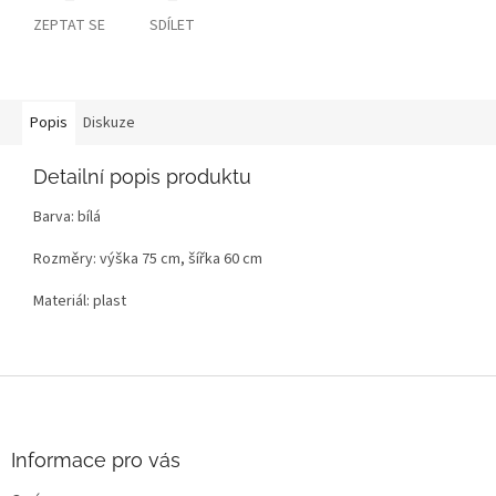
ZEPTAT SE
SDÍLET
Popis
Diskuze
Detailní popis produktu
Barva: bílá
Rozměry: výška 75 cm, šířka 60 cm
Materiál: plast
Z
á
p
a
Informace pro vás
t