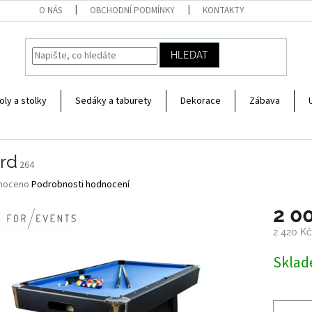
O NÁS
OBCHODNÍ PODMÍNKY
KONTAKTY
HLEDAT
oly a stolky
Sedáky a taburety
Dekorace
Zábava
ard
264
né
noceno
Podrobnosti hodnocení
ní
2 0
u
2 420 Kč
Měrná
Skla
cena:
ek.